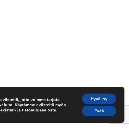
Hyväksy
västeitä, jotta voimme tarjota
lveluita. Käytämme evästeitä myös
ekisteri- ja tietosuojaseloste
.
Evää