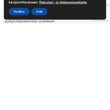
kävijämittaukseen.
Rekisteri- ja tietosuojaseloste
.
Hyväksy
Evää