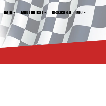
RATA
MUUT UUTISET
KESKUSTELU
INFO