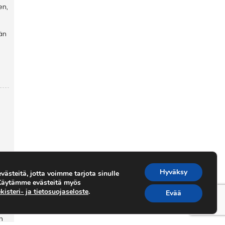
Hyväksy
ästeitä, jotta voimme tarjota sinulle
 Käytämme evästeitä myös
kisteri- ja tietosuojaseloste
.
Evää