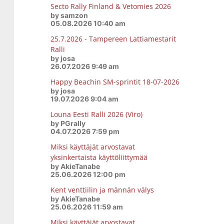
Secto Rally Finland & Vetomies 2026
by samzon
05.08.2026 10:40 am
25.7.2026 - Tampereen Lattiamestarit
Ralli
by josa
26.07.2026 9:49 am
Happy Beachin SM-sprintit 18-07-2026
by josa
19.07.2026 9:04 am
Louna Eesti Ralli 2026 (Viro)
by PGrally
04.07.2026 7:59 pm
Miksi käyttäjät arvostavat
yksinkertaista käyttöliittymää
by AkieTanabe
25.06.2026 12:00 pm
Kent venttiilin ja männän välys
by AkieTanabe
25.06.2026 11:59 am
Miksi käyttäjät arvostavat