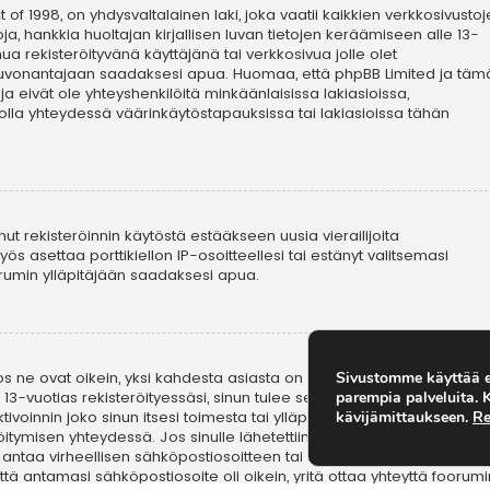
Sivustomme käyttää ev
parempia palveluita.
kävijämittaukseen.
Re