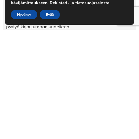
kävijämittaukseen.
Rekisteri- ja tietosuojaseloste
.
Hyväksy
Evää