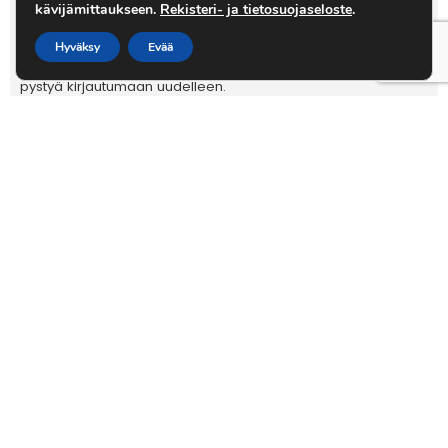
kävijämittaukseen.
Rekisteri- ja tietosuojaseloste
.
Hyväksy
Evää