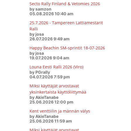
Secto Rally Finland & Vetomies 2026
by samzon
05.08.2026 10:40 am
25.7.2026 - Tampereen Lattiamestarit
Ralli
by josa
26.07.2026 9:49 am
Happy Beachin SM-sprintit 18-07-2026
by josa
19.07.2026 9:04 am
Louna Eesti Ralli 2026 (Viro)
by PGrally
04.07.2026 7:59 pm
Miksi käyttäjät arvostavat
yksinkertaista käyttöliittymää
by AkieTanabe
25.06.2026 12:00 pm
Kent venttiilin ja männän välys
by AkieTanabe
25.06.2026 11:59 am
Miksi käyttäjät arvostavat