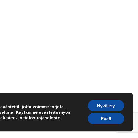
Hyväksy
västeitä, jotta voimme tarjota
lveluita. Käytämme evästeitä myös
ekisteri- ja tietosuojaseloste
.
Evää