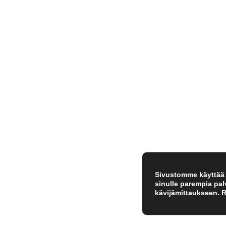
Sivustomme käyttää e
sinulle parempia pa
kävijämittaukseen.
R