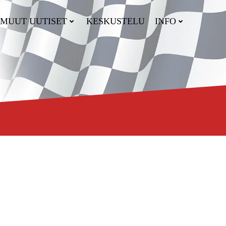
MUUT UUTISET
KESKUSTELU
INFO