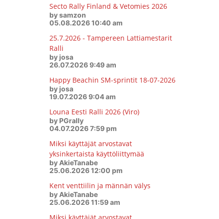
Secto Rally Finland & Vetomies 2026
by samzon
05.08.2026 10:40 am
25.7.2026 - Tampereen Lattiamestarit
Ralli
by josa
26.07.2026 9:49 am
Happy Beachin SM-sprintit 18-07-2026
by josa
19.07.2026 9:04 am
Louna Eesti Ralli 2026 (Viro)
by PGrally
04.07.2026 7:59 pm
Miksi käyttäjät arvostavat
yksinkertaista käyttöliittymää
by AkieTanabe
25.06.2026 12:00 pm
Kent venttiilin ja männän välys
by AkieTanabe
25.06.2026 11:59 am
Miksi käyttäjät arvostavat