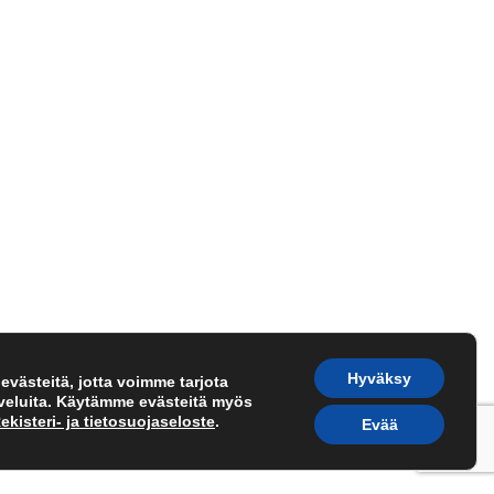
Hyväksy
västeitä, jotta voimme tarjota
lveluita. Käytämme evästeitä myös
ekisteri- ja tietosuojaseloste
.
Evää