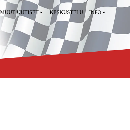
MUUT UUTISET
KESKUSTELU
INFO