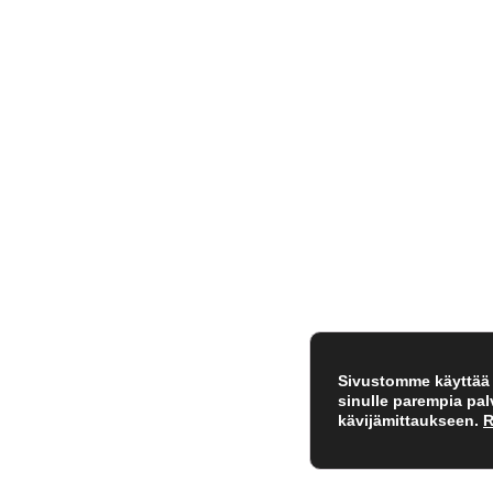
Sivustomme käyttää e
sinulle parempia pa
kävijämittaukseen.
R