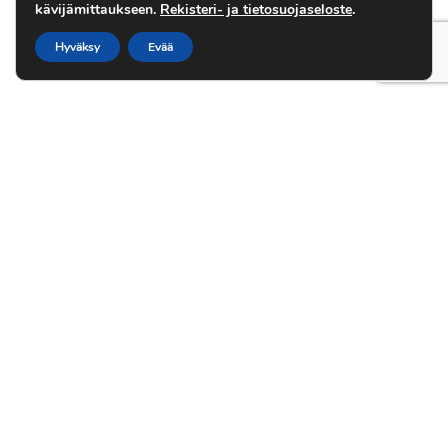
kävijämittaukseen.
Rekisteri- ja tietosuojaseloste
.
Hyväksy
Evää