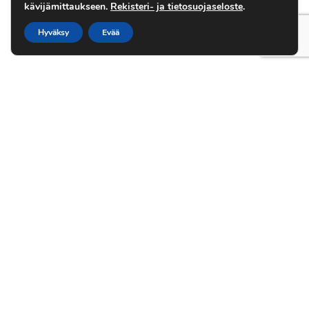
kävijämittaukseen.
Rekisteri- ja tietosuojaseloste
.
Hyväksy
Evää