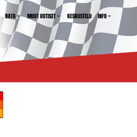
RATA
MUUT UUTISET
KESKUSTELU
INFO