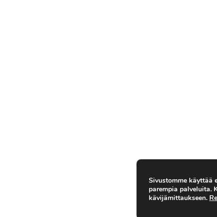
Sivustomme käyttää ev
parempia palveluita.
kävijämittaukseen.
Re