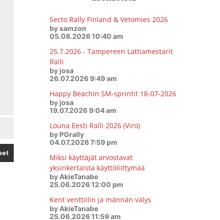
Secto Rally Finland & Vetomies 2026
by samzon
05.08.2026 10:40 am
25.7.2026 - Tampereen Lattiamestarit
Ralli
by josa
26.07.2026 9:49 am
Happy Beachin SM-sprintit 18-07-2026
by josa
19.07.2026 9:04 am
Louna Eesti Ralli 2026 (Viro)
by PGrally
04.07.2026 7:59 pm
Miksi käyttäjät arvostavat
yksinkertaista käyttöliittymää
by AkieTanabe
25.06.2026 12:00 pm
Kent venttiilin ja männän välys
by AkieTanabe
25.06.2026 11:59 am