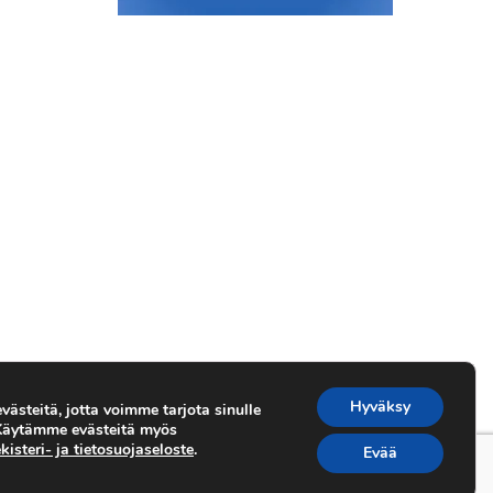
Hyväksy
ästeitä, jotta voimme tarjota sinulle
 Käytämme evästeitä myös
kisteri- ja tietosuojaseloste
.
Evää