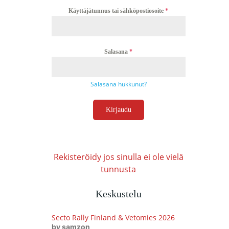
Käyttäjätunnus tai sähköpostiosoite
*
Salasana
*
Salasana hukkunut?
Kirjaudu
Rekisteröidy jos sinulla ei ole vielä
tunnusta
Keskustelu
Secto Rally Finland & Vetomies 2026
by samzon