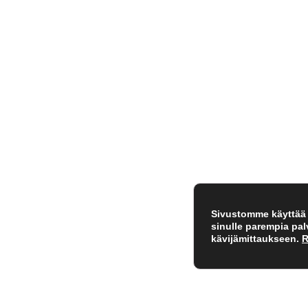
Sivustomme käyttää e
sinulle parempia pa
kävijämittaukseen.
R