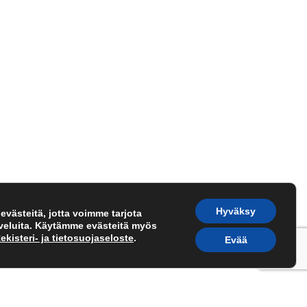
Hyväksy
västeitä, jotta voimme tarjota
lveluita. Käytämme evästeitä myös
ekisteri- ja tietosuojaseloste
.
Evää