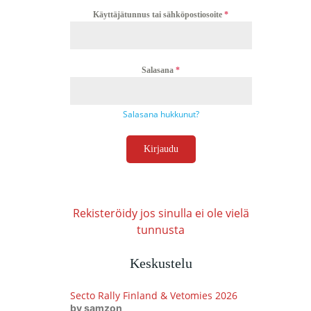
Käyttäjätunnus tai sähköpostiosoite
*
Salasana
*
Salasana hukkunut?
Kirjaudu
Rekisteröidy jos sinulla ei ole vielä
tunnusta
Keskustelu
Secto Rally Finland & Vetomies 2026
by samzon