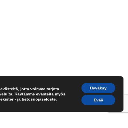
Hyväksy
västeitä, jotta voimme tarjota
lveluita. Käytämme evästeitä myös
ekisteri- ja tietosuojaseloste
.
Evää