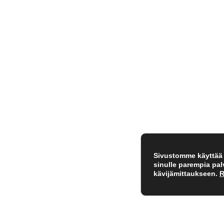
Sivustomme käyttää e
sinulle parempia pa
kävijämittaukseen.
R