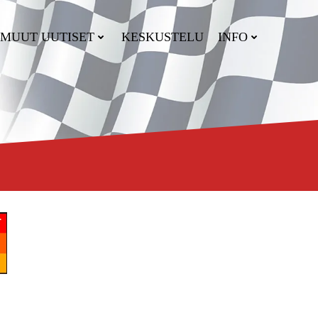
MUUT UUTISET
KESKUSTELU
INFO