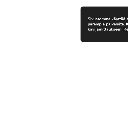
Sivustomme käyttää ev
parempia palveluita.
kävijämittaukseen.
Re