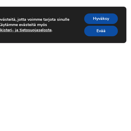
Hyväksy
ästeitä, jotta voimme tarjota sinulle
 Käytämme evästeitä myös
kisteri- ja tietosuojaseloste
.
Evää