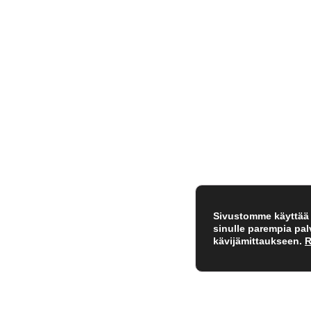
Sivustomme käyttää e
sinulle parempia pa
kävijämittaukseen.
R