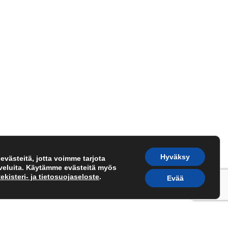
Hyväksy
västeitä, jotta voimme tarjota
lveluita. Käytämme evästeitä myös
ekisteri- ja tietosuojaseloste
.
Evää