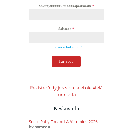
Käyttäjätunnus tai sähköpostiosoite
*
Salasana
*
Salasana hukkunut?
Kirjaudu
Rekisteröidy jos sinulla ei ole vielä
tunnusta
Keskustelu
Secto Rally Finland & Vetomies 2026
by samzon