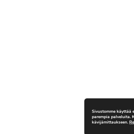
Sivustomme käyttää ev
parempia palveluita.
kävijämittaukseen.
Re