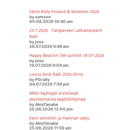
Secto Rally Finland & Vetomies 2026
by samzon
05.08.2026 10:40 am
25.7.2026 - Tampereen Lattiamestarit
Ralli
by josa
26.07.2026 9:49 am
Happy Beachin SM-sprintit 18-07-2026
by josa
19.07.2026 9:04 am
Louna Eesti Ralli 2026 (Viro)
by PGrally
04.07.2026 7:59 pm
Miksi käyttäjät arvostavat
yksinkertaista käyttöliittymää
by AkieTanabe
25.06.2026 12:00 pm
Kent venttiilin ja männän välys
by AkieTanabe
25.06.2026 11:59 am