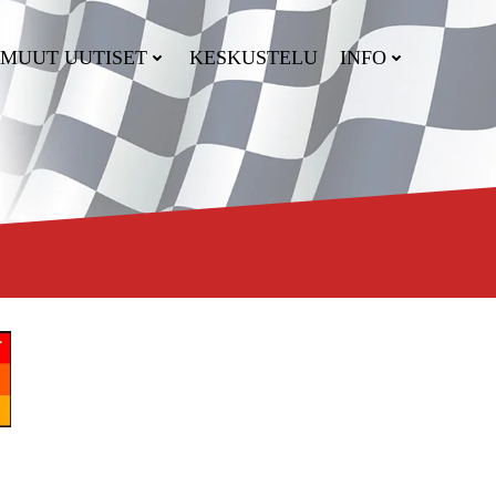
MUUT UUTISET
KESKUSTELU
INFO