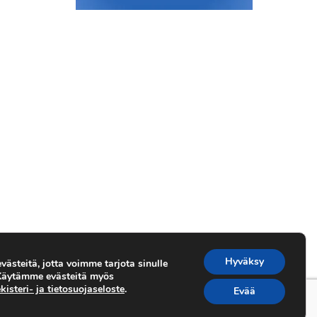
Hyväksy
ästeitä, jotta voimme tarjota sinulle
 Käytämme evästeitä myös
kisteri- ja tietosuojaseloste
.
Evää