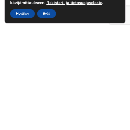
kävijämittaukseen.
Rekisteri- ja tietosuojaseloste
.
Hyväksy
Evää