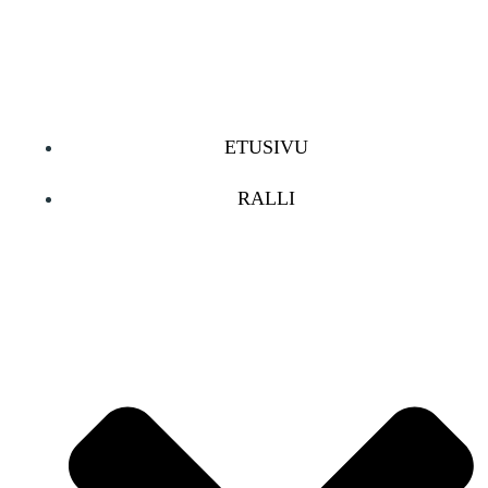
Skip
to
content
ETUSIVU
RALLI