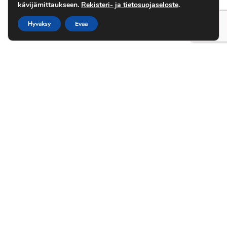
kävijämittaukseen.
Rekisteri- ja tietosuojaseloste
.
Hyväksy
Evää