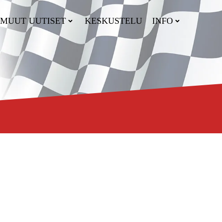
MUUT UUTISET
KESKUSTELU
INFO