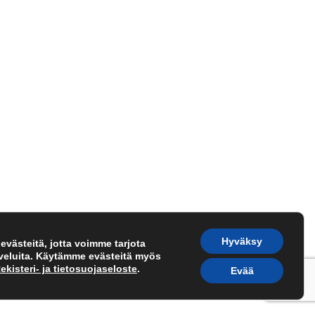
Hyväksy
västeitä, jotta voimme tarjota
lveluita. Käytämme evästeitä myös
ekisteri- ja tietosuojaseloste
.
Evää