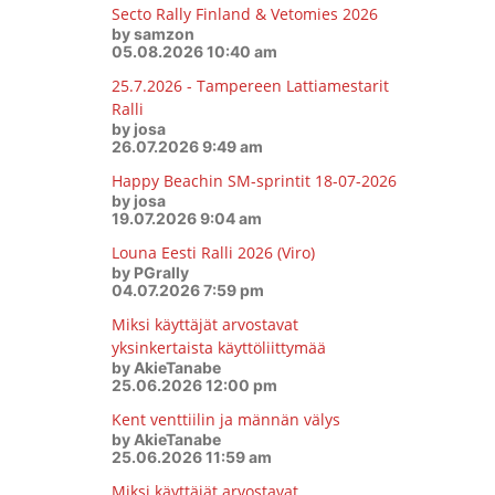
Secto Rally Finland & Vetomies 2026
by samzon
05.08.2026 10:40 am
25.7.2026 - Tampereen Lattiamestarit
Ralli
by josa
26.07.2026 9:49 am
Happy Beachin SM-sprintit 18-07-2026
by josa
19.07.2026 9:04 am
Louna Eesti Ralli 2026 (Viro)
by PGrally
04.07.2026 7:59 pm
Miksi käyttäjät arvostavat
yksinkertaista käyttöliittymää
by AkieTanabe
25.06.2026 12:00 pm
Kent venttiilin ja männän välys
by AkieTanabe
25.06.2026 11:59 am
Miksi käyttäjät arvostavat