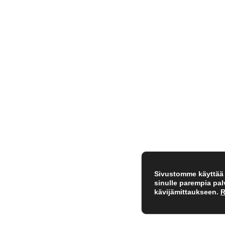
Sivustomme käyttää e
sinulle parempia pa
kävijämittaukseen.
R