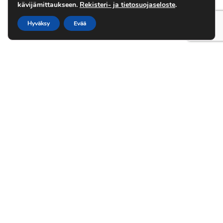
kävijämittaukseen.
Rekisteri- ja tietosuojaseloste
.
Hyväksy
Evää