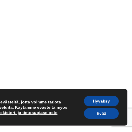
Hyväksy
västeitä, jotta voimme tarjota
lveluita. Käytämme evästeitä myös
ekisteri- ja tietosuojaseloste
.
Evää