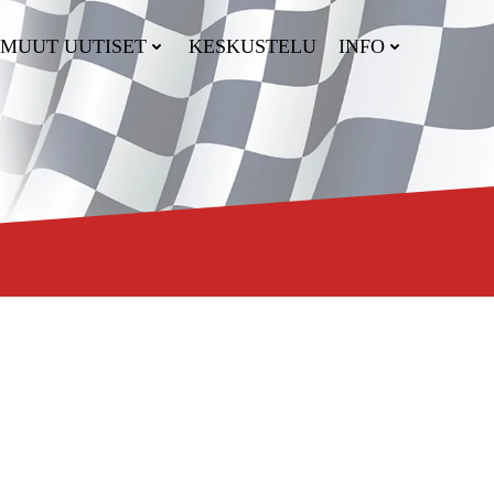
MUUT UUTISET
KESKUSTELU
INFO