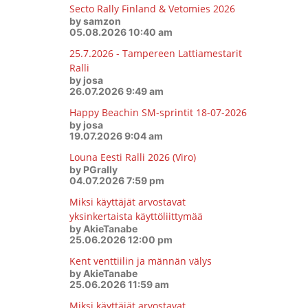
Secto Rally Finland & Vetomies 2026
by samzon
05.08.2026 10:40 am
25.7.2026 - Tampereen Lattiamestarit
Ralli
by josa
26.07.2026 9:49 am
Happy Beachin SM-sprintit 18-07-2026
by josa
19.07.2026 9:04 am
Louna Eesti Ralli 2026 (Viro)
by PGrally
04.07.2026 7:59 pm
Miksi käyttäjät arvostavat
yksinkertaista käyttöliittymää
by AkieTanabe
25.06.2026 12:00 pm
Kent venttiilin ja männän välys
by AkieTanabe
25.06.2026 11:59 am
Miksi käyttäjät arvostavat