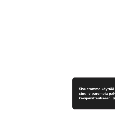
Sivustomme käyttää e
sinulle parempia pa
kävijämittaukseen.
R