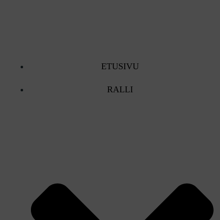
Skip
to
content
ETUSIVU
RALLI