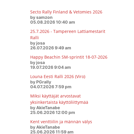
Secto Rally Finland & Vetomies 2026
by samzon
05.08.2026 10:40 am
25.7.2026 - Tampereen Lattiamestarit
Ralli
by josa
26.07.2026 9:49 am
Happy Beachin SM-sprintit 18-07-2026
by josa
19.07.2026 9:04 am
Louna Eesti Ralli 2026 (Viro)
by PGrally
04.07.2026 7:59 pm
Miksi käyttäjät arvostavat
yksinkertaista käyttöliittymää
by AkieTanabe
25.06.2026 12:00 pm
Kent venttiilin ja männän välys
by AkieTanabe
25.06.2026 11:59 am