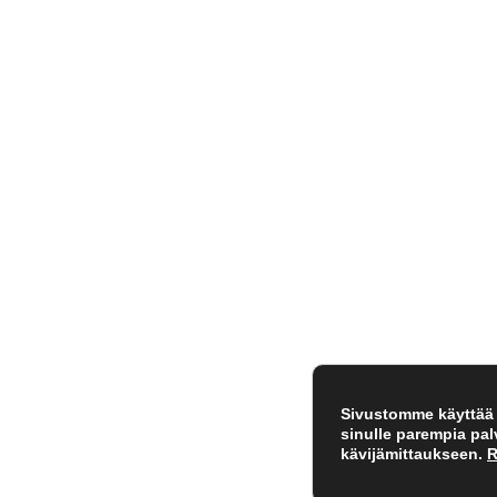
Sivustomme käyttää e
sinulle parempia pa
kävijämittaukseen.
R