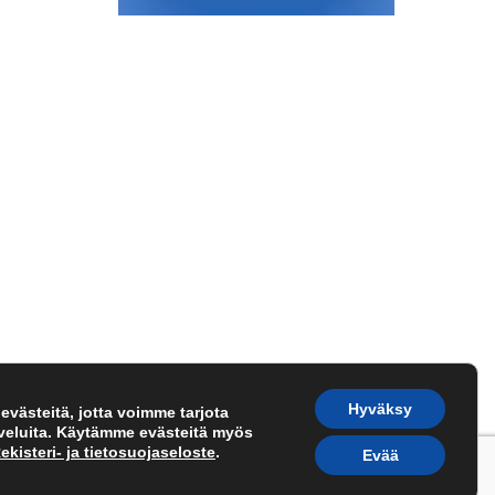
Hyväksy
västeitä, jotta voimme tarjota
lveluita. Käytämme evästeitä myös
ekisteri- ja tietosuojaseloste
.
Evää