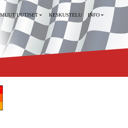
MUUT UUTISET
KESKUSTELU
INFO