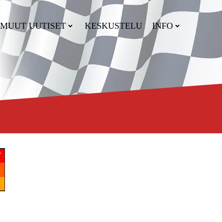
MUUT UUTISET
KESKUSTELU
INFO