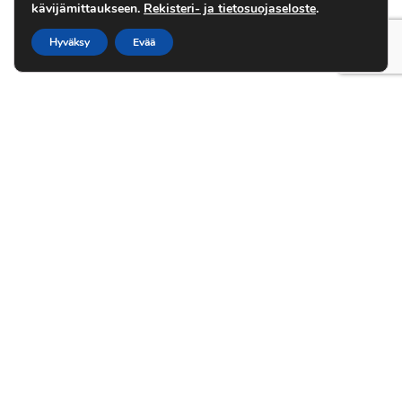
kävijämittaukseen.
Rekisteri- ja tietosuojaseloste
.
Hyväksy
Evää