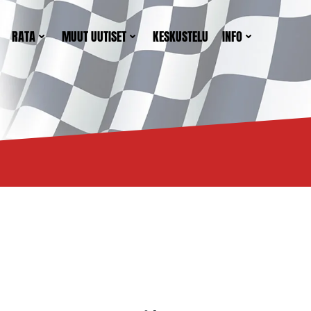
RATA
MUUT UUTISET
KESKUSTELU
INFO