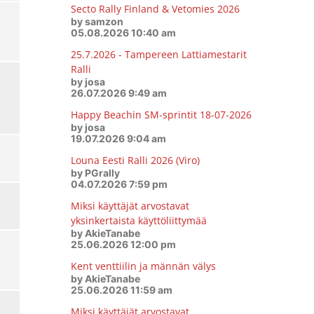
Secto Rally Finland & Vetomies 2026
by samzon
05.08.2026 10:40 am
25.7.2026 - Tampereen Lattiamestarit
Ralli
by josa
26.07.2026 9:49 am
Happy Beachin SM-sprintit 18-07-2026
by josa
19.07.2026 9:04 am
Louna Eesti Ralli 2026 (Viro)
by PGrally
04.07.2026 7:59 pm
Miksi käyttäjät arvostavat
yksinkertaista käyttöliittymää
by AkieTanabe
25.06.2026 12:00 pm
Kent venttiilin ja männän välys
by AkieTanabe
25.06.2026 11:59 am
Miksi käyttäjät arvostavat