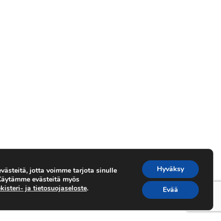
Hyväksy
ästeitä, jotta voimme tarjota sinulle
 Käytämme evästeitä myös
kisteri- ja tietosuojaseloste
.
Evää