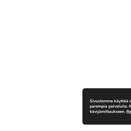
Sivustomme käyttää ev
parempia palveluita.
kävijämittaukseen.
Re