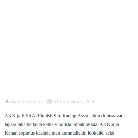
Matti Partanen
31 tammikuun, 2020
|
AKK ja FiSRA (Finnish Sim Racing Association) luotsaavat
lajissa tällä hetkellä kahta virallista kilpaluokkaa. AKK:n ja
Kahan sopimus käsittää tuen kummallekin luokalle, sekä