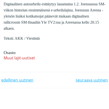
Digitaalinen autourheilu esittäytyy lauantaina 1.2. Joensuussa SM-
viikon historian ensimmäisenä e-urheilulajina. Joensuun Areena -
yleisön lisäksi kotikatsojat pääsevät mukaan digitaalisen
rallicrossin SM-finaaliin Yle TV2:ssa ja Areenassa kello 20.15
alkaen.
Teksti: AKK / Viestintä
Osasto
Muut lajit-uutiset
POST NAVIGATION
POST NAVIGATION
edellinen uutinen
seuraava uutinen