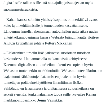
digitaaliselle rallicrossille että rata-ajolle, joissa ajetaan myös
suomenmestaruuksista.
– Kahan kanssa solmittu yhteistyösopimus on merkittävä avaus
koko lajin kehittämiselle ja tunnettuuden kasvattamiselle.
Lähdemme innolla rakentamaan autourheilun uutta aikaa uuden
yhteistyökumppanimme kanssa Webasto-brändin kautta, iloitsee
AKK:n kaupallinen johtaja
Petteri Nikkanen
.
– Elektroninen urheilu lisää jatkuvasti suosiotaan nuorison
keskuudessa. Haluamme olla mukana tässä kehityksessä.
Koemme digitaalisen autourheilun tukemisen sopivan hyvin
Webaston tuotemerkin markkinointiin. Webasto-tuotevalikoima on
laajentunut sähköautojen lataamiseen jo aiemmin hyvin
tunnettujen polttoainekäyttöisten lämmittimien lisäksi.
Sähköautojen lataamisessa ja digitaalisessa autourheilussa on
selkeä synergia, jonka haluamme tuoda esille, kuvailee Kahan
markkinointipäällikkö
Jouni Vainikka.