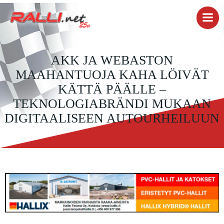
Skip
to
content
AKK JA WEBASTON
MAAHANTUOJA KAHA LÖIVÄT
KÄTTÄ PÄÄLLE –
TEKNOLOGIABRÄNDI MUKAAN
DIGITAALISEEN AUTOURHEILUUN