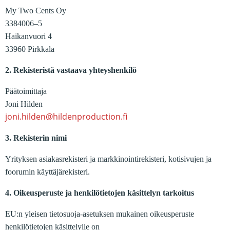
My Two Cents Oy
3384006–5
Haikanvuori 4
33960 Pirkkala
2. Rekisteristä vastaava yhteyshenkilö
Päätoimittaja
Joni Hilden
joni.hilden@hildenproduction.fi
3. Rekisterin nimi
Yrityksen asiakasrekisteri ja markkinointirekisteri, kotisivujen ja
foorumin käyttäjärekisteri.
4. Oikeusperuste ja henkilötietojen käsittelyn tarkoitus
EU:n yleisen tietosuoja-asetuksen mukainen oikeusperuste
henkilötietojen käsittelylle on