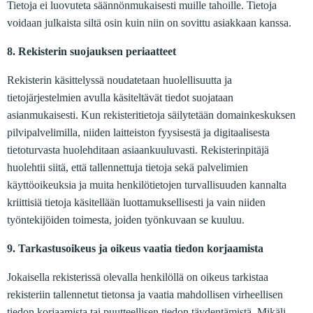
Tietoja ei luovuteta säännönmukaisesti muille tahoille. Tietoja
voidaan julkaista siltä osin kuin niin on sovittu asiakkaan kanssa.
8. Rekisterin suojauksen periaatteet
Rekisterin käsittelyssä noudatetaan huolellisuutta ja
tietojärjestelmien avulla käsiteltävät tiedot suojataan
asianmukaisesti. Kun rekisteritietoja säilytetään domainkeskuksen
pilvipalvelimilla, niiden laitteiston fyysisestä ja digitaalisesta
tietoturvasta huolehditaan asiaankuuluvasti. Rekisterinpitäjä
huolehtii siitä, että tallennettuja tietoja sekä palvelimien
käyttöoikeuksia ja muita henkilötietojen turvallisuuden kannalta
kriittisiä tietoja käsitellään luottamuksellisesti ja vain niiden
työntekijöiden toimesta, joiden työnkuvaan se kuuluu.
9. Tarkastusoikeus ja oikeus vaatia tiedon korjaamista
Jokaisella rekisterissä olevalla henkilöllä on oikeus tarkistaa
rekisteriin tallennetut tietonsa ja vaatia mahdollisen virheellisen
tiedon korjaamista tai puutteellisen tiedon täydentämistä. Mikäli