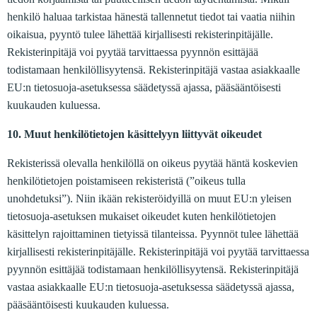
henkilö haluaa tarkistaa hänestä tallennetut tiedot tai vaatia niihin
oikaisua, pyyntö tulee lähettää kirjallisesti rekisterinpitäjälle.
Rekisterinpitäjä voi pyytää tarvittaessa pyynnön esittäjää
todistamaan henkilöllisyytensä. Rekisterinpitäjä vastaa asiakkaalle
EU:n tietosuoja-asetuksessa säädetyssä ajassa, pääsääntöisesti
kuukauden kuluessa.
10. Muut henkilötietojen käsittelyyn liittyvät oikeudet
Rekisterissä olevalla henkilöllä on oikeus pyytää häntä koskevien
henkilötietojen poistamiseen rekisteristä (”oikeus tulla
unohdetuksi”). Niin ikään rekisteröidyillä on muut EU:n yleisen
tietosuoja-asetuksen mukaiset oikeudet kuten henkilötietojen
käsittelyn rajoittaminen tietyissä tilanteissa. Pyynnöt tulee lähettää
kirjallisesti rekisterinpitäjälle. Rekisterinpitäjä voi pyytää tarvittaessa
pyynnön esittäjää todistamaan henkilöllisyytensä. Rekisterinpitäjä
vastaa asiakkaalle EU:n tietosuoja-asetuksessa säädetyssä ajassa,
pääsääntöisesti kuukauden kuluessa.