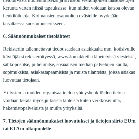
tietoturvasta huolehtimiseksi ja sivuston vierailijoiden tilastotietojen
keruuta varten niissä tapauksissa, kun niiden voidaan katsoa olevan
henkilötietoja. Kolmansien osapuolten evästeille pyydetään
tarvittaessa suostumus erikseen.
6. Säännönmukaiset tietolähteet
Rekisteriin tallennettavat tiedot saadaan asiakkaalta mm. kotisivuille
käyttäjäksi rekisteröityessä, www-lomakkeilla lähetetyistä viesteistä,
sähköpostitse, puhelimitse, sosiaalisen median palvelujen kautta,
sopimuksista, asiakastapaamisista ja muista tilanteista, joissa asiakas
luovuttaa tietojaan.
Yritysten ja muiden organisaatioiden yhteyshenkilöiden tietoja
voidaan kerätä myös julkisista lähteistä kuten verkkosivuilta,
hakemistopalveluista ja muilta yrityksiltä.
7. Tietojen säännönmukaiset luovutukset ja tietojen siirto EU:n
tai ETA:n ulkopuolelle