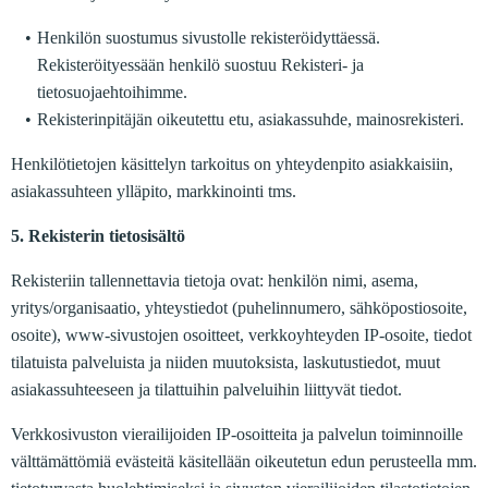
Henkilön suostumus sivustolle rekisteröidyttäessä.
Rekisteröityessään henkilö suostuu Rekisteri- ja
tietosuojaehtoihimme.
Rekisterinpitäjän oikeutettu etu, asiakassuhde, mainosrekisteri.
Henkilötietojen käsittelyn tarkoitus on yhteydenpito asiakkaisiin,
asiakassuhteen ylläpito, markkinointi tms.
5. Rekisterin tietosisältö
Rekisteriin tallennettavia tietoja ovat: henkilön nimi, asema,
yritys/organisaatio, yhteystiedot (puhelinnumero, sähköpostiosoite,
osoite), www-sivustojen osoitteet, verkkoyhteyden IP-osoite, tiedot
tilatuista palveluista ja niiden muutoksista, laskutustiedot, muut
asiakassuhteeseen ja tilattuihin palveluihin liittyvät tiedot.
Verkkosivuston vierailijoiden IP-osoitteita ja palvelun toiminnoille
välttämättömiä evästeitä käsitellään oikeutetun edun perusteella mm.