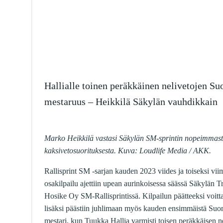
Hallialle toinen peräkkäinen nelivetojen S
mestaruus – Heikkilä Säkylän vauhdikkain
Marko Heikkilä vastasi Säkylän SM-sprintin nopeimmas
kaksivetosuorituksesta. Kuva: Loudlife Media / AKK.
Rallisprint SM -sarjan kauden 2023 viides ja toiseksi vi
osakilpailu ajettiin upean aurinkoisessa säässä Säkylän T
Hosike Oy SM-Rallisprintissä. Kilpailun päätteeksi voitta
lisäksi päästiin juhlimaan myös kauden ensimmäistä Su
mestari, kun Tuukka Hallia varmisti toisen peräkkäisen n