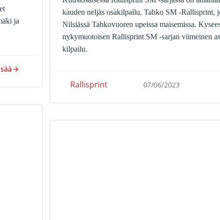
et
kauden neljäs osakilpailu, Tahko SM -Rallisprint, j
mäki ja
Nilsiässä Tahkovuoren upeissa maisemissa. Kysees
nykymuotoisen Rallisprint SM -sarjan viimeinen asfa
kilpailu.
isää
Rallisprint
07/06/2023