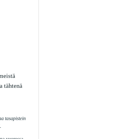
imeistä
a tähtenä
aa tasapistein
.
ina vuorossa