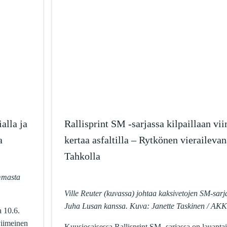
alla ja
Rallisprint SM -sarjassa kilpaillaan vi
a
kertaa asfaltilla – Rytkönen vierailevan
Tahkolla
mmasta
Ville Reuter (kuvassa) johtaa kaksivetojen SM-sarj
Juha Lusan kanssa. Kuva: Janette Taskinen / AKK
a 10.6.
viimeinen
Kuusiosaisessa Rallisprint SM -sarjassa on lauanta