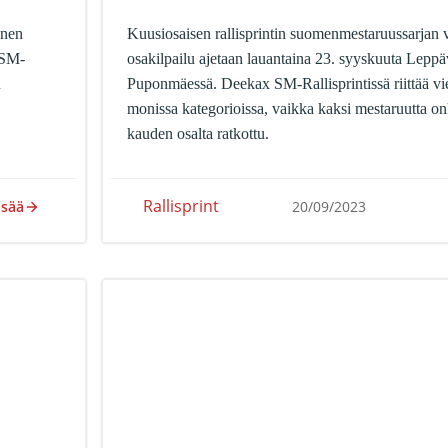
inen
Kuusiosaisen rallisprintin suomenmestaruussarjan 
 SM-
osakilpailu ajetaan lauantaina 23. syyskuuta Leppäv
n
Puponmäessä. Deekax SM-Rallisprintissä riittää vi
monissa kategorioissa, vaikka kaksi mestaruutta on
kauden osalta ratkottu.
Rallisprint
isää
20/09/2023