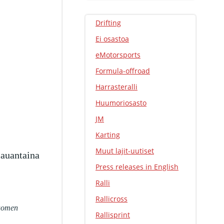
Drifting
Ei osastoa
eMotorsports
Formula-offroad
Harrasteralli
Huumoriosasto
JM
Karting
Muut lajit-uutiset
lauantaina
Press releases in English
Ralli
Rallicross
Suomen
Rallisprint