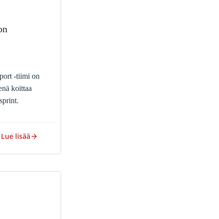
on
rt -tiimi on
enä koittaa
sprint.
Lue lisää