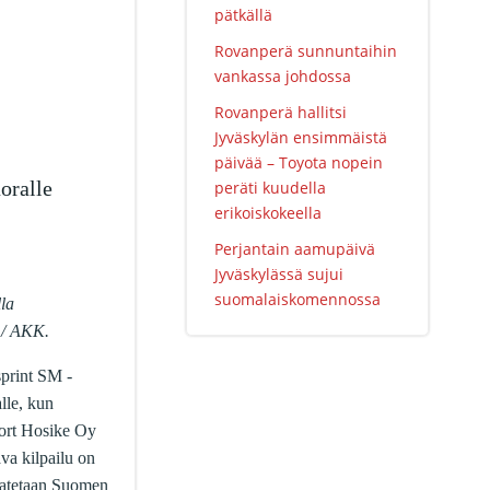
pätkällä
Rovanperä sunnuntaihin
vankassa johdossa
Rovanperä hallitsi
Jyväskylän ensimmäistä
päivää – Toyota nopein
oralle
peräti kuudella
erikoiskokeella
Perjantain aamupäivä
Jyväskylässä sujui
suomalaiskomennossa
lla
 / AKK.
sprint SM -
alle, kun
ort Hosike Oy
va kilpailu on
saatetaan Suomen