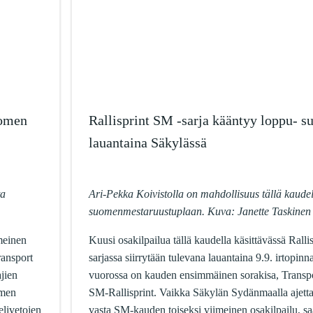
uomen
Rallisprint SM -sarja kääntyy loppu- su
lauantaina Säkylässä
ta
Ari-Pekka Koivistolla on mahdollisuus tällä kaude
suomenmestaruustuplaan. Kuva: Janette Taskinen
imeinen
Kuusi osakilpailua tällä kaudella käsittävässä Ralli
ransport
sarjassa siirrytään tulevana lauantaina 9.9. irtopinn
jien
vuorossa on kauden ensimmäinen sorakisa, Transp
omen
SM-Rallisprint. Vaikka Säkylän Sydänmaalla ajetta
elivetojen
vasta SM-kauden toiseksi viimeinen osakilpailu, 