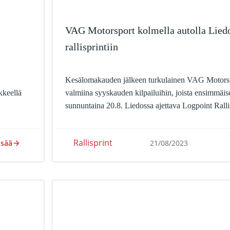
VAG Motorsport kolmella autolla Lied
rallisprintiin
Kesälomakauden jälkeen turkulainen VAG Motorspo
kkeellä
valmiina syyskauden kilpailuihin, joista ensimmäis
sunnuntaina 20.8. Liedossa ajettava Logpoint Ralli
Rallisprint
isää
21/08/2023