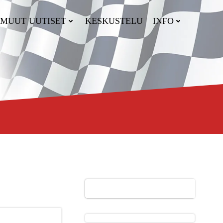
MUUT UUTISET
KESKUSTELU
INFO
Etsi
Etsi