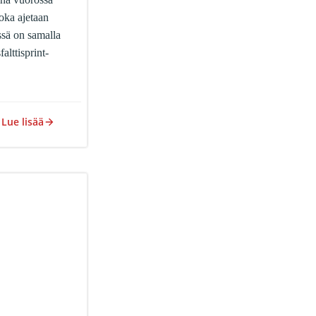
oka ajetaan
sä on samalla
lttisprint-
Lue lisää