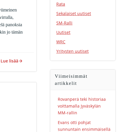
Rata
viimeinen
Sekalaiset uutiset
irralla,
SM-Ralli
elä panoksia
kin jo tämän
Uutiset
WRC
Yritysten uutiset
Lue lisää
Viimeisimmät
artikkelit
Rovanperä teki historiaa
voittamalla Jyväskylän
MM-rallin
Evans otti pohjat
sunnuntain ensimmäisellä