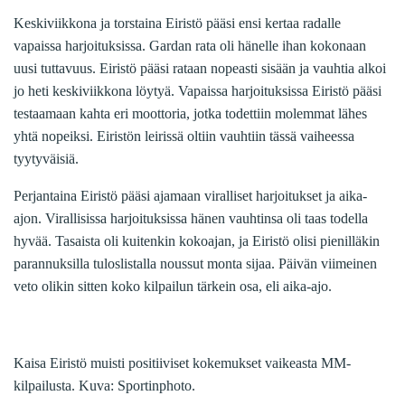
Keskiviikkona ja torstaina Eiristö pääsi ensi kertaa radalle
vapaissa harjoituksissa. Gardan rata oli hänelle ihan kokonaan
uusi tuttavuus. Eiristö pääsi rataan nopeasti sisään ja vauhtia alkoi
jo heti keskiviikkona löytyä. Vapaissa harjoituksissa Eiristö pääsi
testaamaan kahta eri moottoria, jotka todettiin molemmat lähes
yhtä nopeiksi. Eiristön leirissä oltiin vauhtiin tässä vaiheessa
tyytyväisiä.
Perjantaina Eiristö pääsi ajamaan viralliset harjoitukset ja aika-
ajon. Virallisissa harjoituksissa hänen vauhtinsa oli taas todella
hyvää. Tasaista oli kuitenkin kokoajan, ja Eiristö olisi pienilläkin
parannuksilla tuloslistalla noussut monta sijaa. Päivän viimeinen
veto olikin sitten koko kilpailun tärkein osa, eli aika-ajo.
Kaisa Eiristö muisti positiiviset kokemukset vaikeasta MM-
kilpailusta. Kuva: Sportinphoto.