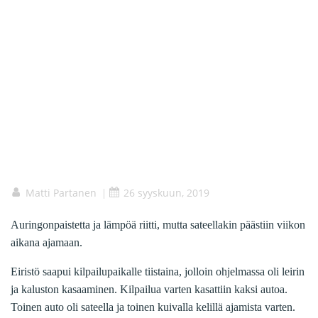
Matti Partanen
26 syyskuun, 2019
|
Auringonpaistetta ja lämpöä riitti, mutta sateellakin päästiin viikon
aikana ajamaan.
Eiristö saapui kilpailupaikalle tiistaina, jolloin ohjelmassa oli leirin
ja kaluston kasaaminen. Kilpailua varten kasattiin kaksi autoa.
Toinen auto oli sateella ja toinen kuivalla kelillä ajamista varten.