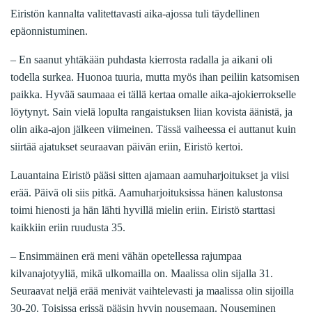
Eiristön kannalta valitettavasti aika-ajossa tuli täydellinen
epäonnistuminen.
– En saanut yhtäkään puhdasta kierrosta radalla ja aikani oli
todella surkea. Huonoa tuuria, mutta myös ihan peiliin katsomisen
paikka. Hyvää saumaaa ei tällä kertaa omalle aika-ajokierrokselle
löytynyt. Sain vielä lopulta rangaistuksen liian kovista äänistä, ja
olin aika-ajon jälkeen viimeinen. Tässä vaiheessa ei auttanut kuin
siirtää ajatukset seuraavan päivän eriin, Eiristö kertoi.
Lauantaina Eiristö pääsi sitten ajamaan aamuharjoitukset ja viisi
erää. Päivä oli siis pitkä. Aamuharjoituksissa hänen kalustonsa
toimi hienosti ja hän lähti hyvillä mielin eriin. Eiristö starttasi
kaikkiin eriin ruudusta 35.
– Ensimmäinen erä meni vähän opetellessa rajumpaa
kilvanajotyyliä, mikä ulkomailla on. Maalissa olin sijalla 31.
Seuraavat neljä erää menivät vaihtelevasti ja maalissa olin sijoilla
30-20. Toisissa erissä pääsin hyvin nousemaan. Nouseminen