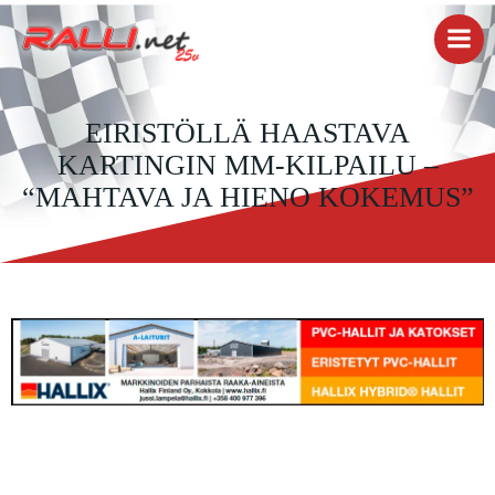
Skip
to
content
EIRISTÖLLÄ HAASTAVA
KARTINGIN MM-KILPAILU –
“MAHTAVA JA HIENO KOKEMUS”