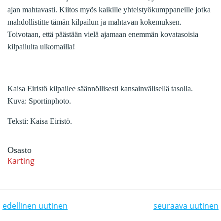
ajan mahtavasti. Kiitos myös kaikille yhteistyökumppaneille jotka
mahdollistitte tämän kilpailun ja mahtavan kokemuksen.
Toivotaan, että päästään vielä ajamaan enemmän kovatasoisia
kilpailuita ulkomailla!
Kaisa Eiristö kilpailee säännöllisesti kansainvälisellä tasolla.
Kuva: Sportinphoto.
Teksti: Kaisa Eiristö.
Osasto
Karting
POST NAVIGATION
POST NAVIGATION
edellinen uutinen
seuraava uutinen