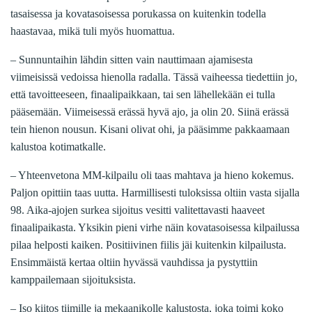
tasaisessa ja kovatasoisessa porukassa on kuitenkin todella
haastavaa, mikä tuli myös huomattua.
– Sunnuntaihin lähdin sitten vain nauttimaan ajamisesta
viimeisissä vedoissa hienolla radalla. Tässä vaiheessa tiedettiin jo,
että tavoitteeseen, finaalipaikkaan, tai sen lähellekään ei tulla
pääsemään. Viimeisessä erässä hyvä ajo, ja olin 20. Siinä erässä
tein hienon nousun. Kisani olivat ohi, ja pääsimme pakkaamaan
kalustoa kotimatkalle.
– Yhteenvetona MM-kilpailu oli taas mahtava ja hieno kokemus.
Paljon opittiin taas uutta. Harmillisesti tuloksissa oltiin vasta sijalla
98. Aika-ajojen surkea sijoitus vesitti valitettavasti haaveet
finaalipaikasta. Yksikin pieni virhe näin kovatasoisessa kilpailussa
pilaa helposti kaiken. Positiivinen fiilis jäi kuitenkin kilpailusta.
Ensimmäistä kertaa oltiin hyvässä vauhdissa ja pystyttiin
kamppailemaan sijoituksista.
– Iso kiitos tiimille ja mekaanikolle kalustosta, joka toimi koko