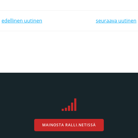
POST NAVIGATION
POST NAVIGATION
edellinen uutinen
seuraava uutinen
MAINOSTA RALLI.NETISSÄ