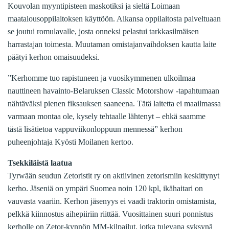
Kouvolan myyntipisteen maskotiksi ja sieltä Loimaan
maatalousoppilaitoksen käyttöön. Aikansa oppilaitosta palveltuaan
se joutui romulavalle, josta onneksi pelastui tarkkasilmäisen
harrastajan toimesta. Muutaman omistajanvaihdoksen kautta laite
päätyi kerhon omaisuudeksi.
”Kerhomme tuo rapistuneen ja vuosikymmenen ulkoilmaa
nauttineen havainto-Belaruksen Classic Motorshow -tapahtumaan
nähtäväksi pienen fiksauksen saaneena. Tätä laitetta ei maailmassa
varmaan montaa ole, kysely tehtaalle lähtenyt – ehkä saamme
tästä lisätietoa vappuviikonloppuun mennessä” kerhon
puheenjohtaja Kyösti Moilanen kertoo.
Tsekkiläistä laatua
Tyrwään seudun Zetoristit ry on aktiivinen zetorismiin keskittynyt
kerho. Jäseniä on ympäri Suomea noin 120 kpl, ikähaitari on
vauvasta vaariin. Kerhon jäsenyys ei vaadi traktorin omistamista,
pelkkä kiinnostus aihepiiriin riittää. Vuosittainen suuri ponnistus
kerholle on Zetor-kynnön MM-kilpailut, jotka tulevana syksynä