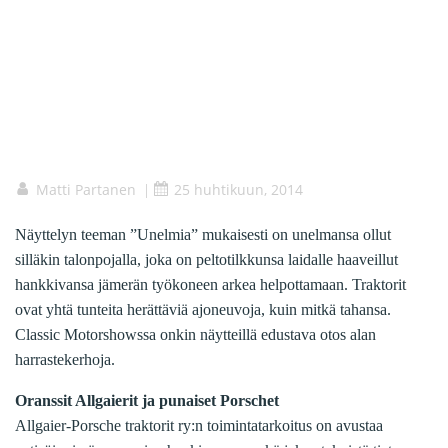
Matti Partanen
25 huhtikuun, 2014
|
Näyttelyn teeman ”Unelmia” mukaisesti on unelmansa ollut
silläkin talonpojalla, joka on peltotilkkunsa laidalle haaveillut
hankkivansa jämerän työkoneen arkea helpottamaan. Traktorit
ovat yhtä tunteita herättäviä ajoneuvoja, kuin mitkä tahansa.
Classic Motorshowssa onkin näytteillä edustava otos alan
harrastekerhoja.
Oranssit Allgaierit ja punaiset Porschet
Allgaier-Porsche traktorit ry:n toimintatarkoitus on avustaa