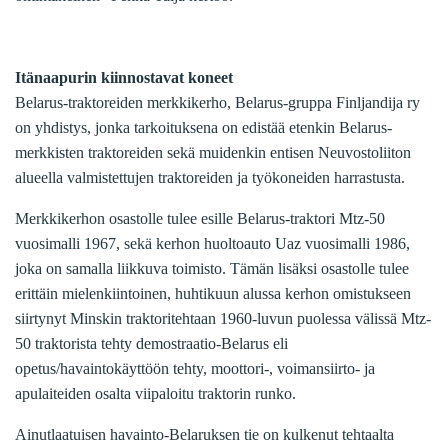
Itänaapurin kiinnostavat koneet
Belarus-traktoreiden merkkikerho, Belarus-gruppa Finljandija ry
on yhdistys, jonka tarkoituksena on edistää etenkin Belarus-
merkkisten traktoreiden sekä muidenkin entisen Neuvostoliiton
alueella valmistettujen traktoreiden ja työkoneiden harrastusta.
Merkkikerhon osastolle tulee esille Belarus-traktori Mtz-50
vuosimalli 1967, sekä kerhon huoltoauto Uaz vuosimalli 1986,
joka on samalla liikkuva toimisto. Tämän lisäksi osastolle tulee
erittäin mielenkiintoinen, huhtikuun alussa kerhon omistukseen
siirtynyt Minskin traktoritehtaan 1960-luvun puolessa välissä Mtz-
50 traktorista tehty demostraatio-Belarus eli
opetus/havaintokäyttöön tehty, moottori-, voimansiirto- ja
apulaiteiden osalta viipaloitu traktorin runko.
Ainutlaatuisen havainto-Belaruksen tie on kulkenut tehtaalta