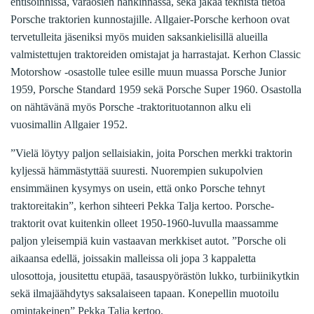
entisöinnissä, varaosien hankinnassa, sekä jakaa teknistä tietoa
Porsche traktorien kunnostajille. Allgaier-Porsche kerhoon ovat
tervetulleita jäseniksi myös muiden saksankielisillä alueilla
valmistettujen traktoreiden omistajat ja harrastajat. Kerhon Classic
Motorshow -osastolle tulee esille muun muassa Porsche Junior
1959, Porsche Standard 1959 sekä Porsche Super 1960. Osastolla
on nähtävänä myös Porsche -traktorituotannon alku eli
vuosimallin Allgaier 1952.
”Vielä löytyy paljon sellaisiakin, joita Porschen merkki traktorin
kyljessä hämmästyttää suuresti. Nuorempien sukupolvien
ensimmäinen kysymys on usein, että onko Porsche tehnyt
traktoreitakin”, kerhon sihteeri Pekka Talja kertoo. Porsche-
traktorit ovat kuitenkin olleet 1950-1960-luvulla maassamme
paljon yleisempiä kuin vastaavan merkkiset autot. ”Porsche oli
aikaansa edellä, joissakin malleissa oli jopa 3 kappaletta
ulosottoja, jousitettu etupää, tasauspyörästön lukko, turbiinikytkin
sekä ilmajäähdytys saksalaiseen tapaan. Konepellin muotoilu
omintakeinen” Pekka Talja kertoo.