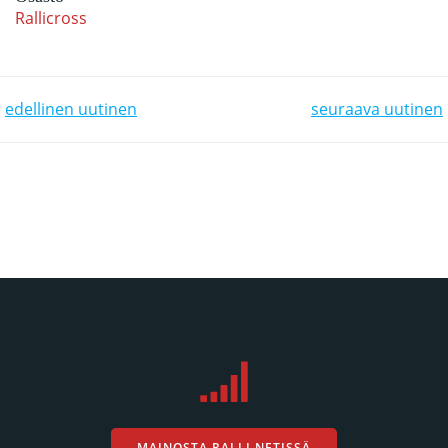
Rallicross
POST NAVIGATION
POST NAVIGATION
edellinen uutinen
seuraava uutinen
MAINOSTA RALLI.NETISSÄ