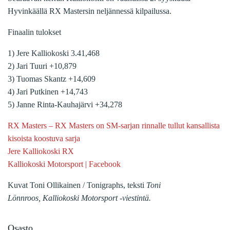
Hyvinkäällä RX Mastersin neljännessä kilpailussa.
Finaalin tulokset
1) Jere Kalliokoski 3.41,468
2) Jari Tuuri +10,879
3) Tuomas Skantz +14,609
4) Jari Putkinen +14,743
5) Janne Rinta-Kauhajärvi +34,278
RX Masters – RX Masters on SM-sarjan rinnalle tullut kansallista
kisoista koostuva sarja
Jere Kalliokoski RX
Kalliokoski Motorsport | Facebook
Kuvat Toni Ollikainen / Tonigraphs, teksti
Toni
Lönnroos, Kalliokoski Motorsport -viestintä.
Osasto