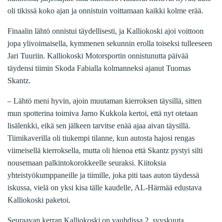
oli tikissä koko ajan ja onnistuin voittamaan kaikki kolme erää.
Finaalin lähtö onnistui täydellisesti, ja Kalliokoski ajoi voittoon
jopa ylivoimaisella, kymmenen sekunnin erolla toiseksi tulleeseen
Jari Tuuriin. Kalliokoski Motorsportin onnistunutta päivää
täydensi tiimin Skoda Fabialla kolmanneksi ajanut Tuomas
Skantz.
– Lähtö meni hyvin, ajoin muutaman kierroksen täysillä, sitten
mun spotterina toimiva Jarno Kukkola kertoi, että nyt otetaan
lisälenkki, eikä sen jälkeen tarvitse enää ajaa aivan täysillä.
Tiimikaverilla oli tiukempi tilanne, kun autosta hajosi rengas
viimeisellä kierroksella, mutta oli hienoa että Skantz pystyi silti
nousemaan palkintokorokkeelle seuraksi. Kiitoksia
yhteistyökumppaneille ja tiimille, joka piti taas auton täydessä
iskussa, vielä on yksi kisa tälle kaudelle, AL-Härmää edustava
Kalliokoski paketoi.
Seuraavan kerran Kalliokoski on vauhdissa 2. syyskuuta