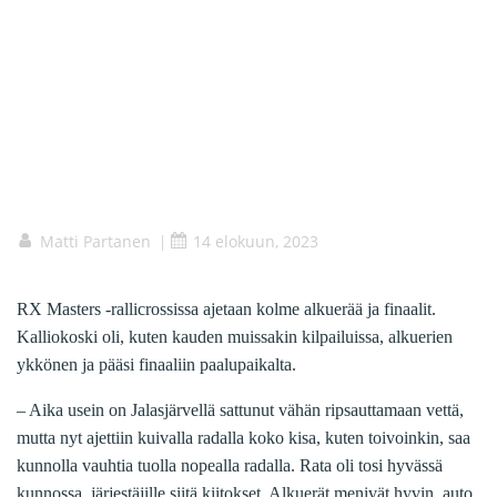
Matti Partanen
14 elokuun, 2023
|
RX Masters -rallicrossissa ajetaan kolme alkuerää ja finaalit.
Kalliokoski oli, kuten kauden muissakin kilpailuissa, alkuerien
ykkönen ja pääsi finaaliin paalupaikalta.
– Aika usein on Jalasjärvellä sattunut vähän ripsauttamaan vettä,
mutta nyt ajettiin kuivalla radalla koko kisa, kuten toivoinkin, saa
kunnolla vauhtia tuolla nopealla radalla. Rata oli tosi hyvässä
kunnossa, järjestäjille siitä kiitokset. Alkuerät menivät hyvin, auto