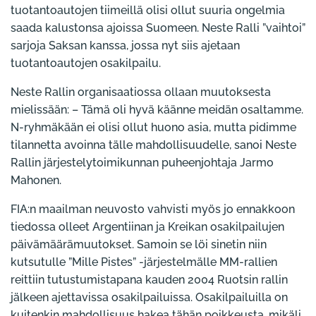
tuotantoautojen tiimeillä olisi ollut suuria ongelmia
saada kalustonsa ajoissa Suomeen. Neste Ralli ”vaihtoi”
sarjoja Saksan kanssa, jossa nyt siis ajetaan
tuotantoautojen osakilpailu.
Neste Rallin organisaatiossa ollaan muutoksesta
mielissään: – Tämä oli hyvä käänne meidän osaltamme.
N-ryhmäkään ei olisi ollut huono asia, mutta pidimme
tilannetta avoinna tälle mahdollisuudelle, sanoi Neste
Rallin järjestelytoimikunnan puheenjohtaja Jarmo
Mahonen.
FIA:n maailman neuvosto vahvisti myös jo ennakkoon
tiedossa olleet Argentiinan ja Kreikan osakilpailujen
päivämäärämuutokset. Samoin se löi sinetin niin
kutsutulle ”Mille Pistes” -järjestelmälle MM-rallien
reittiin tutustumistapana kauden 2004 Ruotsin rallin
jälkeen ajettavissa osakilpailuissa. Osakilpailuilla on
kuitenkin mahdollisuus hakea tähän poikkeusta, mikäli