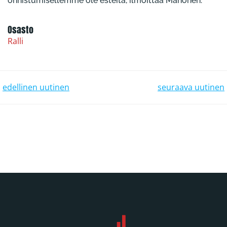
onnistumisellemme ole esteitä, ilmoittaa Mahonen.
Osasto
Ralli
POST NAVIGATION
POST NAVIGATION
edellinen uutinen
seuraava uutinen