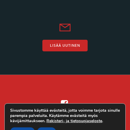
LISÄÄ UUTINEN
Sivustomme käyttää evästeitä, jotta voimme tarjota sinulle
parempia palveluita. Käytämme evästeitä myös
Altivo Oy
© 2026 Ralli.net. Toteutus
kävijämittaukseen.
Rekisteri- ja tietosuojaseloste
.