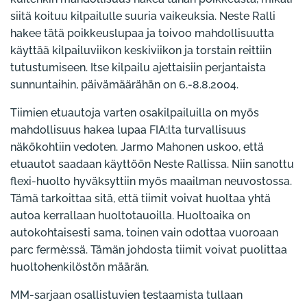
siitä koituu kilpailulle suuria vaikeuksia. Neste Ralli
hakee tätä poikkeuslupaa ja toivoo mahdollisuutta
käyttää kilpailuviikon keskiviikon ja torstain reittiin
tutustumiseen. Itse kilpailu ajettaisiin perjantaista
sunnuntaihin, päivämäärähän on 6.-8.8.2004.
Tiimien etuautoja varten osakilpailuilla on myös
mahdollisuus hakea lupaa FIA:lta turvallisuus
näkökohtiin vedoten. Jarmo Mahonen uskoo, että
etuautot saadaan käyttöön Neste Rallissa. Niin sanottu
flexi-huolto hyväksyttiin myös maailman neuvostossa.
Tämä tarkoittaa sitä, että tiimit voivat huoltaa yhtä
autoa kerrallaan huoltotauoilla. Huoltoaika on
autokohtaisesti sama, toinen vain odottaa vuoroaan
parc fermè:ssä. Tämän johdosta tiimit voivat puolittaa
huoltohenkilöstön määrän.
MM-sarjaan osallistuvien testaamista tullaan