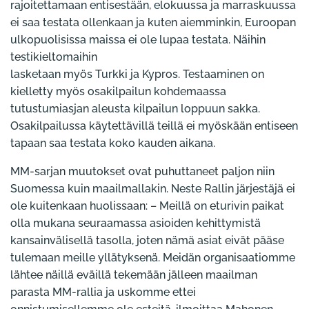
rajoitettamaan entisestään, elokuussa ja marraskuussa
ei saa testata ollenkaan ja kuten aiemminkin, Euroopan
ulkopuolisissa maissa ei ole lupaa testata. Näihin
testikieltomaihin
lasketaan myös Turkki ja Kypros. Testaaminen on
kielletty myös osakilpailun kohdemaassa
tutustumiasjan aleusta kilpailun loppuun sakka.
Osakilpailussa käytettävillä teillä ei myöskään entiseen
tapaan saa testata koko kauden aikana.
MM-sarjan muutokset ovat puhuttaneet paljon niin
Suomessa kuin maailmallakin. Neste Rallin järjestäjä ei
ole kuitenkaan huolissaan: – Meillä on eturivin paikat
olla mukana seuraamassa asioiden kehittymistä
kansainvälisellä tasolla, joten nämä asiat eivät pääse
tulemaan meille yllätyksenä. Meidän organisaatiomme
lähtee näillä eväillä tekemään jälleen maailman
parasta MM-rallia ja uskomme ettei