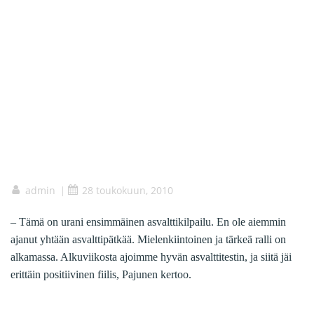
admin
28 toukokuun, 2010
|
– Tämä on urani ensimmäinen asvalttikilpailu. En ole aiemmin
ajanut yhtään asvalttipätkää. Mielenkiintoinen ja tärkeä ralli on
alkamassa. Alkuviikosta ajoimme hyvän asvalttitestin, ja siitä jäi
erittäin positiivinen fiilis, Pajunen kertoo.