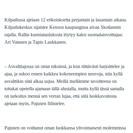
Kilpailussa ajetaan 12 erikoiskoetta perjantain ja lauantain aikana.
Kilpailukeskus sijaistee Kenson kaupungissa aivan Skotlannin
rajalla. Rallin kunniataulukosta löytyy kaksi suomalaisvoittajaa:
Ari Vatanen ja Tapio Laukkanen.
– Asvalttiajossa on omat niksinsä, ja kun riittävästi harjoittelee ja
ajaa, ja uskoo ennen kaikkea kokeneempien neuvoja, niin kyllä
asvalttikin siitä alkaa sujua. Meillä itsellämme tavoitteena on
tottakai opetella ajamaan tällä alustalla, mutta kyllä tässä samalla
on tarkoitus mennä sen verran lujaa, että siitä luokkavoitosta
ajetaan myös, Pajunen fiilistelee.
Pajunen on voittanut oman luokkansa ylivoimaisesti molemmissa