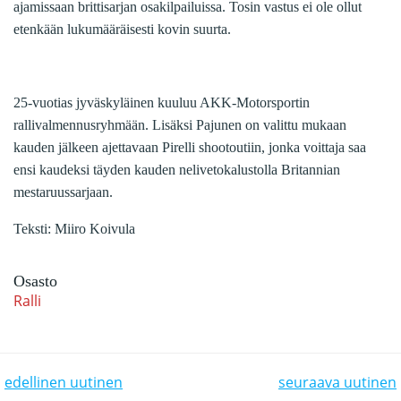
ajamissaan brittisarjan osakilpailuissa. Tosin vastus ei ole ollut
etenkään lukumääräisesti kovin suurta.
25-vuotias jyväskyläinen kuuluu AKK-Motorsportin
rallivalmennusryhmään. Lisäksi Pajunen on valittu mukaan
kauden jälkeen ajettavaan Pirelli shootoutiin, jonka voittaja saa
ensi kaudeksi täyden kauden nelivetokalustolla Britannian
mestaruussarjaan.
Teksti: Miiro Koivula
Osasto
Ralli
POST NAVIGATION
POST NAVIGATION
edellinen uutinen
seuraava uutinen