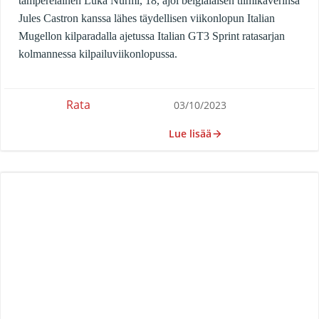
tamperelainen Luka Nurmi, 18, ajoi belgialaisen tiimikaverinsa
Jules Castron kanssa lähes täydellisen viikonlopun Italian
Mugellon kilparadalla ajetussa Italian GT3 Sprint ratasarjan
kolmannessa kilpailuviikonlopussa.
Rata
03/10/2023
Lue lisää