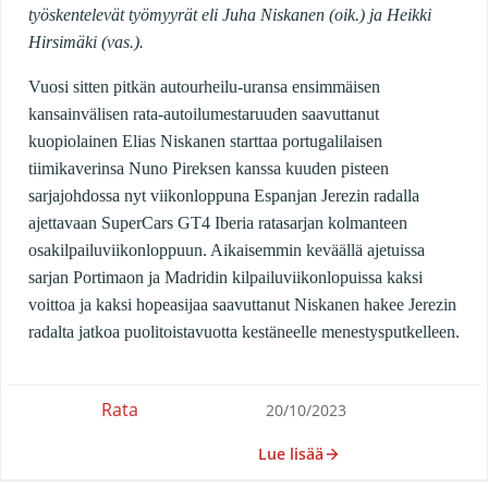
työskentelevät työmyyrät eli Juha Niskanen (oik.) ja Heikki
Hirsimäki (vas.).
Vuosi sitten pitkän autourheilu-uransa ensimmäisen
kansainvälisen rata-autoilumestaruuden saavuttanut
kuopiolainen Elias Niskanen starttaa portugalilaisen
tiimikaverinsa Nuno Pireksen kanssa kuuden pisteen
sarjajohdossa nyt viikonloppuna Espanjan Jerezin radalla
ajettavaan SuperCars GT4 Iberia ratasarjan kolmanteen
osakilpailuviikonloppuun. Aikaisemmin keväällä ajetuissa
sarjan Portimaon ja Madridin kilpailuviikonlopuissa kaksi
voittoa ja kaksi hopeasijaa saavuttanut Niskanen hakee Jerezin
radalta jatkoa puolitoistavuotta kestäneelle menestysputkelleen.
Rata
20/10/2023
Lue lisää