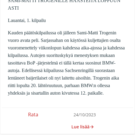
SAMI-MATTI TROGENILLE HAASTEITA LOPPUUN
ASTI
Lauantai, 1. kilpailu
Kauden päätöskilpailussa oli jälleen Sami-Matti Trogenin
vuoro avata peli. Sarjassahan on käytössä kuljettajien osalta
vuoromenettely viikonlopun kahdessa aika-ajossa ja kahdessa
kilpailussa. Autojen suorituskykyä menestyksen mukaan
tasoittava BoP -järjestelmä ei tällä kertaa suosinut BMW-
autoja. Edellisessä kilpailussa Sachsenringillä suorastaan
lentäneet baijerilaiset oli nyt laitettu aisoihin. Trogenin aika
riitti lopulta 20. lähtöruutuun, parhaan BMW:n ollessa
yhdeksäs ja sisartallin auton kivutessa 12. paikalle.
Rata
24/10/2023
Lue lisää