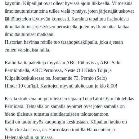
käyntiin. Kilpailijat ovat olleet hyvissä ajoin liikkeellä. Viimeisinä
ilmoittautumistunteina tullee vielä ryntäys, joten järjestäjät uskovat
lähtöluettelon täyttyvän komeasti. Karsinta tapahtuu lisäluokista
ilmoittautumisjärjestyksen perusteella, joten nyt kannattaa laittaa
ilmoittautumiset matkaan.
Historian havinaa reitille tuo tasanopeuskilpailu, joka ajetaan
ennen varsinaista rallia.
Rallin karttapaketteja myydään ABC Piihovissa, ABC Salo
Perniöntiellä, ABC Perniössä, Neste Oil Kisko Toija ja
Kilpailukeskuksessa os. Joutnantie 73, Perniö (Salo)
Hinta: 10 eur/kpl. Karttojen myynti aloitetaan jo klo 8.00!
Kisakeskuksena on perinteiseen tapaan TeijoTalot Oy:n talotehdas
Perniössä. Tehtaalla on samalla avoimet ovet joten samalla on
hieno tilaisuus tutustua ainutlaatuiseen talotuotantoon.
Ralli on tuotu myös kaupungin keskustaan. Kilpailun tauko on
Salon keskustassa, ns. Farmoksen tontilla Hämeentien ja
Helenankadun kulmassa.