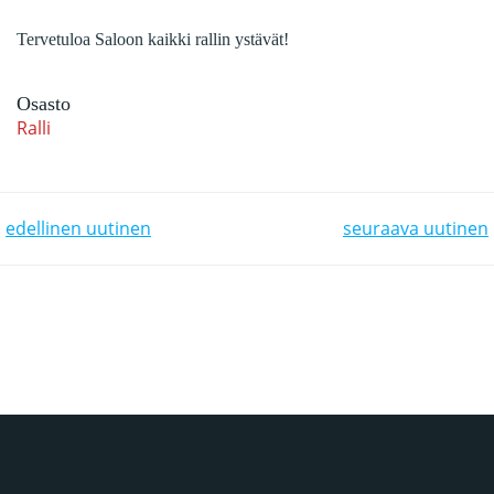
Tervetuloa Saloon kaikki rallin ystävät!
Osasto
Ralli
POST NAVIGATION
POST NAVIGATION
edellinen uutinen
seuraava uutinen