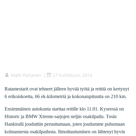
Matti Partanen
27 huhtikuun, 2014
|
Ratamestarit ovat tehneet jälleen hyvää työtä ja reittiä on kertynyt
6 erikoiskoetta, 66 ek-kilometriä ja kokonaispituutta on 210 km.
Ensimmäinen autokunta starttaa reitille klo 11.01. Kyseessä on
Historic ja BMW Xtreme-sarjojen neljäs osakilpailu. Tosin
Hankiralli jouduttiin peruuttamaan, joten joudumme puhumaan
kolmannesta osakilpailusta. Ilmoittautuminen on lähtenyt hyvin