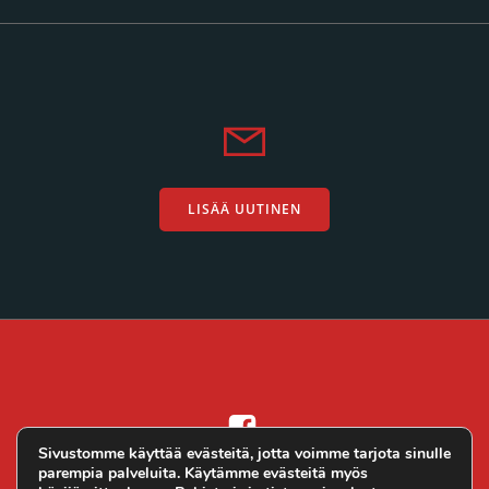
LISÄÄ UUTINEN
Sivustomme käyttää evästeitä, jotta voimme tarjota sinulle
parempia palveluita. Käytämme evästeitä myös
Altivo Oy
© 2026 Ralli.net. Toteutus