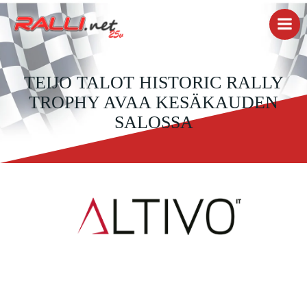
Skip
to
content
TEIJO TALOT HISTORIC RALLY
TROPHY AVAA KESÄKAUDEN
SALOSSA