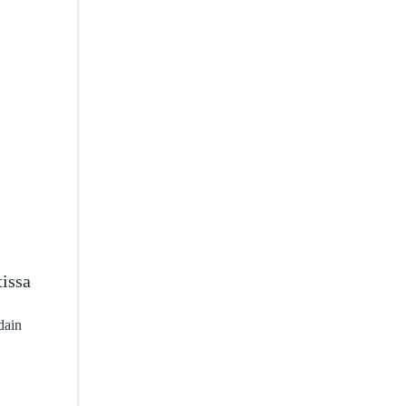
issa
dain