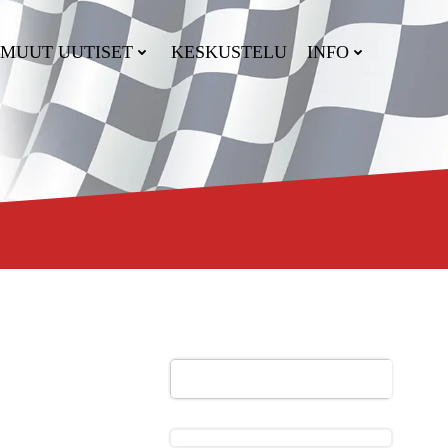
MUUT UUTISET
KESKUSTELU
INFO
Etsi
Etsi