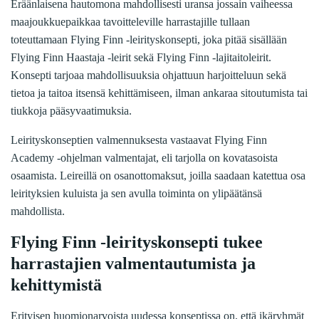
Eräänlaisena hautomona mahdollisesti uransa jossain vaiheessa
maajoukkuepaikkaa tavoitteleville harrastajille tullaan
toteuttamaan Flying Finn -leirityskonsepti, joka pitää sisällään
Flying Finn Haastaja -leirit sekä Flying Finn -lajitaitoleirit.
Konsepti tarjoaa mahdollisuuksia ohjattuun harjoitteluun sekä
tietoa ja taitoa itsensä kehittämiseen, ilman ankaraa sitoutumista tai
tiukkoja pääsyvaatimuksia.
Leirityskonseptien valmennuksesta vastaavat Flying Finn
Academy -ohjelman valmentajat, eli tarjolla on kovatasoista
osaamista. Leireillä on osanottomaksut, joilla saadaan katettua osa
leirityksien kuluista ja sen avulla toiminta on ylipäätänsä
mahdollista.
Flying Finn -leirityskonsepti tukee
harrastajien valmentautumista ja
kehittymistä
Erityisen huomionarvoista uudessa konseptissa on, että ikäryhmät