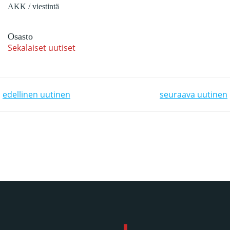
AKK / viestintä
Osasto
Sekalaiset uutiset
POST NAVIGATION
POST NAVIGATION
edellinen uutinen
seuraava uutinen