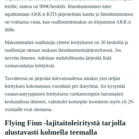
leirille, maksu on 900€/henkilö. Ilmoittautuminen tulee
tapahtumaan AKK:n KITI-järjestelmän kautta ja ilmoittautuminen
on voimassa vasta, kun osallistumismaksu on kirjautunut AKK:n
tilille.
Maksimimäärä osallistujia yhteen leiritykseen on 30 henkilöä ja
osallistujat otetaan mukaan ilmoittautumisjärjestyksessä. Jos
tarvetta ilmenee, tutkitaan mahdollisuutta järjestää lisää
vastaavanlaisia leirityksiä.
Tavoitteena on järjestää tulevaisuudessa ainakin yksi neljän
leirityksen kokonaisuus vuosittain per ikäryhmä. Jos kysyntää
vastaavantyyppiseen leiritykseen varttuneempien harrastajien
keskuudessa ilmenee, valmiudet konseptin luomiseen myös yli 29-
vuotiaille ovat olemassa.
Flying Finn -lajitaitoleiritystä tarjolla
alustavasti kolmella teemalla