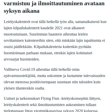
varmistuu ja ilmoittautuminen avataan
syksyn aikana
Leirityskalenterit ovat tällä hetkellä työn alla, samanaikaisesti kun
lajien kilpailukalenterit kaudelle 2021 ovat alkaneet
muotoutumaan. Suurimman haasteen aiheuttaa leirien
sovittaminen kalentereihin siten, että minkään lajin tapahtumia ei
osuisi päällekkäin. Kilpailukalenteria kuitenkin pyritään
huomioimaan parhaan mukaan, etenkin lajien kotimaiset
arvosarjat huomioiden.
Vallitseva Covid-19 aiheuttaa tällä hetkellä omia
epävarmuustekijöitä, mutta uskomme ja luotamme tulevaisuuden
olevan menossa positiivisempaan suuntaan niin talouden kuin
yleisen tilanteenkin osalta.
Uutiset ja tarkennukset Flying Finn -leirityskonseptiin liittyen,
leirityskalenterit sekä ilmoittautumisten aukeaminen tullaan
tiedottamaan liiton viestintäkanavissa syksyn 2020 kuluessa.