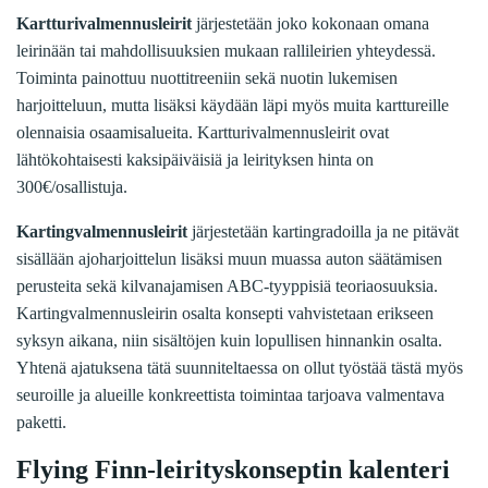
Kartturivalmennusleirit
järjestetään joko kokonaan omana
leirinään tai mahdollisuuksien mukaan rallileirien yhteydessä.
Toiminta painottuu nuottitreeniin sekä nuotin lukemisen
harjoitteluun, mutta lisäksi käydään läpi myös muita karttureille
olennaisia osaamisalueita. Kartturivalmennusleirit ovat
lähtökohtaisesti kaksipäiväisiä ja leirityksen hinta on
300€/osallistuja.
Kartingvalmennusleirit
järjestetään kartingradoilla ja ne pitävät
sisällään ajoharjoittelun lisäksi muun muassa auton säätämisen
perusteita sekä kilvanajamisen ABC-tyyppisiä teoriaosuuksia.
Kartingvalmennusleirin osalta konsepti vahvistetaan erikseen
syksyn aikana, niin sisältöjen kuin lopullisen hinnankin osalta.
Yhtenä ajatuksena tätä suunniteltaessa on ollut työstää tästä myös
seuroille ja alueille konkreettista toimintaa tarjoava valmentava
paketti.
Flying Finn-leirityskonseptin kalenteri