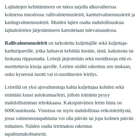
Lajitaitojen kehittämiseen on tukea tarjolla alkuvaiheessa
kolmessa muodossa: rallivalmennusleirit, kartturivalmennusleirit ja
kartingvalmennusleirit. Muiden lajien osalta mahdollisuuksia
lajitaitoleirien järjestämiseen kartoitetaan tulevaisuudessa.
Rallivalmennusleirit
on tarkoitettu kuljettajille sekä kuljettaja-
kartturipareille, jotka haluavat kehittää itseään, iästä, kalustosta tai
luokasta riippumatta. Leirejä järjestetään sekä nuottikisoja että ei-
nuotitettavia kisoja ajaville. Leirien sisältö rakentuu sen mukaan,
onko kyseessä nuotti vai ei-nuotittavien leiritys.
Leireillä on yksi ajovalmentaja kahta kuljettajaa kohden sekä
enintään kuusi autokuntaa/leiri, jolloin toiminta pysyy
mahdollisimman tehokkaana. Kaksipäiväisen leirin hinta on
600€/autokunta. Visioissa on myös mahdollistaa erikoisleiritystä,
jossa valmennustapahtuma voi olla päivän tai jopa kolmen päivän
mittainen. Näiden osalta leirimaksu rakentuu
tapahtumakohtaisesti.