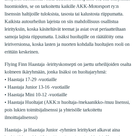
huomioiden, se on tarkoitettu kaikille AKK-Motorsport ry:n
lisenssin haltijoille tuloksista, tasosta tai kalustosta riippumatta.
Kaikista autourheilun lajeista on siis mahdollisuus osallistua
leirityksiin, koska käsiteltävät teemat ja asiat ovat periaatteiltaan
samoja lajista riippumatta. Lisäksi huoltajille on räätälöity oma
leiriversionsa, koska lasten ja nuorten kohdalla huoltajien rooli on
erittäin keskeinen.
Flying Finn Haastaja -leirityskonsepti on jaettu urheilijoiden osalta
kolmeen ikäryhmään, jonka lisäksi on huoltajaryhmä:
• Haastaja 17-29 -vuotiaille
• Haastaja Junior 13-16 -vuotiaille
• Haastaja Mini 10-12 -vuotiaille
• Haastaja Huoltajat (AKK:n huoltaja-/mekaanikko-/muu lisenssi,
pois lukien toimitsijalisenssi ja yhteisölle tarkoitettu
ilmoittajalisenssi)
Haastaja- ja Haastaja Junior -ryhmien leiritykset alkavat aina