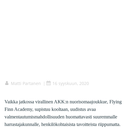
Matti Partanen
16 syyskuun, 2020
|
Vaikka jatkossa virallinen AKK:n nuorisomaajoukkue, Flying
Finn Academy, supistuu kooltaan, uudistus avaa
valmentautumismahdollisuuden huomattavasti suuremmalle
harrastajakunnalle, henkilökohtaisista tavoitteista riippumatta.