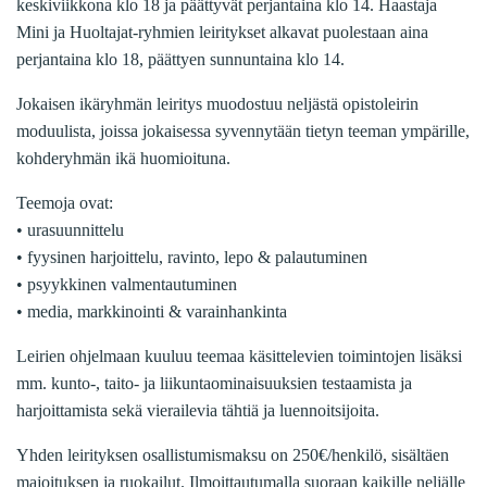
keskiviikkona klo 18 ja päättyvät perjantaina klo 14. Haastaja
Mini ja Huoltajat-ryhmien leiritykset alkavat puolestaan aina
perjantaina klo 18, päättyen sunnuntaina klo 14.
Jokaisen ikäryhmän leiritys muodostuu neljästä opistoleirin
moduulista, joissa jokaisessa syvennytään tietyn teeman ympärille,
kohderyhmän ikä huomioituna.
Teemoja ovat:
• urasuunnittelu
• fyysinen harjoittelu, ravinto, lepo & palautuminen
• psyykkinen valmentautuminen
• media, markkinointi & varainhankinta
Leirien ohjelmaan kuuluu teemaa käsittelevien toimintojen lisäksi
mm. kunto-, taito- ja liikuntaominaisuuksien testaamista ja
harjoittamista sekä vierailevia tähtiä ja luennoitsijoita.
Yhden leirityksen osallistumismaksu on 250€/henkilö, sisältäen
majoituksen ja ruokailut. Ilmoittautumalla suoraan kaikille neljälle