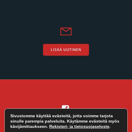
LISÄÄ UUTINEN
Sivustomme käyttää evästeitä, jotta voimme tarjota
sinulle parempia palveluita. Käytämme evästeitä myös
Altivo Oy
© 2026 Ralli.net. Toteutus
kävijämittaukseen.
Rekisteri- ja tietosuojaseloste
.