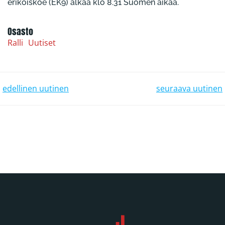
erikoiskoe (EK9) alkaa klo 8.31 Suomen aikaa.
Osasto
Ralli
Uutiset
POST NAVIGATION
POST NAVIGATION
edellinen uutinen
seuraava uutinen