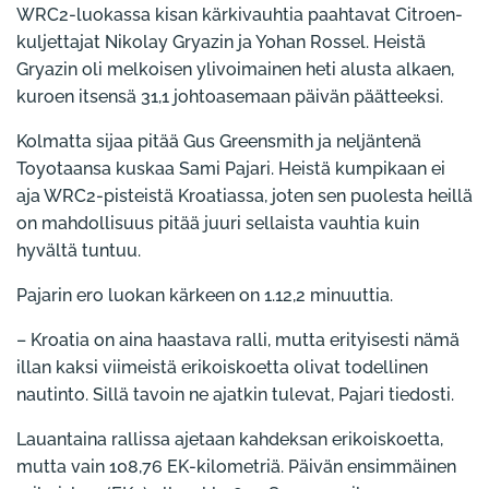
WRC2-luokassa kisan kärkivauhtia paahtavat Citroen-
kuljettajat Nikolay Gryazin ja Yohan Rossel. Heistä
Gryazin oli melkoisen ylivoimainen heti alusta alkaen,
kuroen itsensä 31,1 johtoasemaan päivän päätteeksi.
Kolmatta sijaa pitää Gus Greensmith ja neljäntenä
Toyotaansa kuskaa Sami Pajari. Heistä kumpikaan ei
aja WRC2-pisteistä Kroatiassa, joten sen puolesta heillä
on mahdollisuus pitää juuri sellaista vauhtia kuin
hyvältä tuntuu.
Pajarin ero luokan kärkeen on 1.12,2 minuuttia.
– Kroatia on aina haastava ralli, mutta erityisesti nämä
illan kaksi viimeistä erikoiskoetta olivat todellinen
nautinto. Sillä tavoin ne ajatkin tulevat, Pajari tiedosti.
Lauantaina rallissa ajetaan kahdeksan erikoiskoetta,
mutta vain 108,76 EK-kilometriä. Päivän ensimmäinen