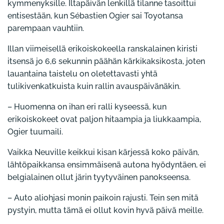
kymmenyksille. Iltapäivän lenkillä tilanne tasoittui
entisestään, kun Sébastien Ogier sai Toyotansa
parempaan vauhtiin.
Illan viimeisellä erikoiskokeella ranskalainen kiristi
itsensä jo 6,6 sekunnin päähän kärkikaksikosta, joten
lauantaina taistelu on oletettavasti yhtä
tulikivenkatkuista kuin rallin avauspäivänäkin.
– Huomenna on ihan eri ralli kyseessä, kun
erikoiskokeet ovat paljon hitaampia ja liukkaampia,
Ogier tuumaili.
Vaikka Neuville keikkui kisan kärjessä koko päivän,
lähtöpaikkansa ensimmäisenä autona hyödyntäen, ei
belgialainen ollut järin tyytyväinen panokseensa.
– Auto aliohjasi monin paikoin rajusti. Tein sen mitä
pystyin, mutta tämä ei ollut kovin hyvä päivä meille.