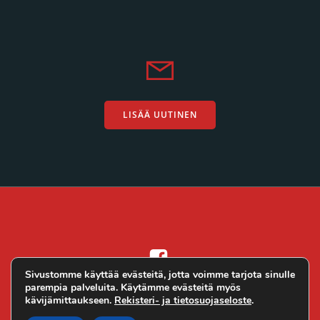
LISÄÄ UUTINEN
Sivustomme käyttää evästeitä, jotta voimme tarjota sinulle
parempia palveluita. Käytämme evästeitä myös
Altivo Oy
© 2026 Ralli.net. Toteutus
kävijämittaukseen.
Rekisteri- ja tietosuojaseloste
.